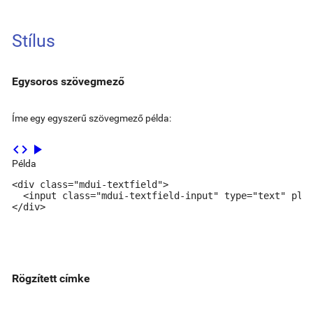
Stílus
Egysoros szövegmező
Íme egy egyszerű szövegmező példa:
code
play_arrow
Példa
<div class="mdui-textfield">

  <input class="mdui-textfield-input" type="text" plac
</div>
Rögzített címke