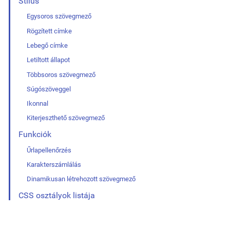
Stílus
Egysoros szövegmező
Rögzített címke
Lebegő címke
Letiltott állapot
Többsoros szövegmező
Súgószöveggel
Ikonnal
Kiterjeszthető szövegmező
Funkciók
Űrlapellenőrzés
Karakterszámlálás
Dinamikusan létrehozott szövegmező
CSS osztályok listája