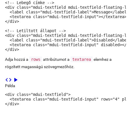
<!-- Lebegő címke -->

<div class="mdui-textfield mdui-textfield-floating-lab
  <label class="mdui-textfield-label">Message</label>

  <textarea class="mdui-textfield-input"></textarea>

</div>

<!-- Letiltott állapot -->

<div class="mdui-textfield mdui-textfield-floating-lab
  <label class="mdui-textfield-label">Disabled</label>
  <textarea class="mdui-textfield-input" disabled></te
</div>
Adja hozzá a
rows
attribútumot a
textarea
elemhez a
rögzített magasságú szövegmezőhöz.
code
play_arrow
Példa
<div class="mdui-textfield">

  <textarea class="mdui-textfield-input" rows="4" plac
</div>