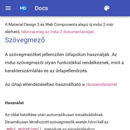
menu
Docs
color_lens
A Material Design 3 és Web Components alapú új mdui 2 már
elérhető,
tekintse meg az mdui 2 dokumentációját
.
Szövegmező
A szövegmezőket jellemzően űrlapokon használják. Az
mdui szövegmezői olyan funkciókkal rendelkeznek, mint a
karakterszámlálás és az űrlapellenőrzés.
Az űrlap elrendezéséhez használható a
rácsrendszerrel
.
Használat
Az oldal betöltése után automatikusan inicializálódnak.
Dinamikusan létrehozott szövegmezők esetén hívni kell az
mdui.mutation()
metódust az inicializáláshoz.