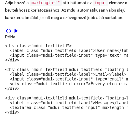
Adja hozzá a
maxlength=""
attribútumot az
input
elemhez a
beviteli hossz korlátozásához. Az mdui automatikusan valós idejű
karakterszámlálót jelenít meg a szövegmező jobb alsó sarkában.
code
play_arrow
Példa
<div class="mdui-textfield">

  <label class="mdui-textfield-label">User name</label
  <input class="mdui-textfield-input" type="text" maxl
</div>

<div class="mdui-textfield mdui-textfield-floating-lab
  <label class="mdui-textfield-label">Email</label>

  <input class="mdui-textfield-input" type="email" max
  <div class="mdui-textfield-error">Érvénytelen e-mail
</div>

<div class="mdui-textfield mdui-textfield-floating-lab
  <label class="mdui-textfield-label">Message</label>

  <textarea class="mdui-textfield-input" maxlength="14
</div>