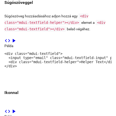
Súgószöveggel
Súgószöveg hozzáadásához adjon hozzá egy
<div
class="mdui-textfield-helper"></div>
elemet a
<div
class="mdui-textfield"></div>
belső végéhez.
code
play_arrow
Példa
<div class="mdui-textfield">

  <input type="email" class="mdui-textfield-input" pla
  <div class="mdui-textfield-helper">Helper Text</div>
</div>
Ikonnal
code
play_arrow