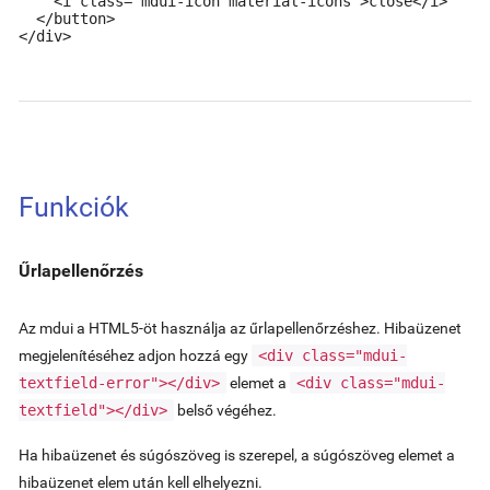
    <i class="mdui-icon material-icons">close</i>

  </button>

</div>
Funkciók
Űrlapellenőrzés
Az mdui a HTML5-öt használja az űrlapellenőrzéshez. Hibaüzenet
megjelenítéséhez adjon hozzá egy
<div class="mdui-
textfield-error"></div>
elemet a
<div class="mdui-
textfield"></div>
belső végéhez.
Ha hibaüzenet és súgószöveg is szerepel, a súgószöveg elemet a
hibaüzenet elem után kell elhelyezni.