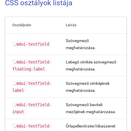
CSS osztályok listája
Osztálynév
Leírás
Szövegmező
.mdui-textfield
meghatározása.
.mdui-textfield-
Lebegő címkés szövegmező
floating-label
meghatározása.
.mdui-textfield-
Szövegmező címkéjének
label
meghatározása.
.mdui-textfield-
Szövegmező beviteli
input
mezőjének meghatározása.
.mdui-textfield-
Űrlapellenőrzési hibaüzenet