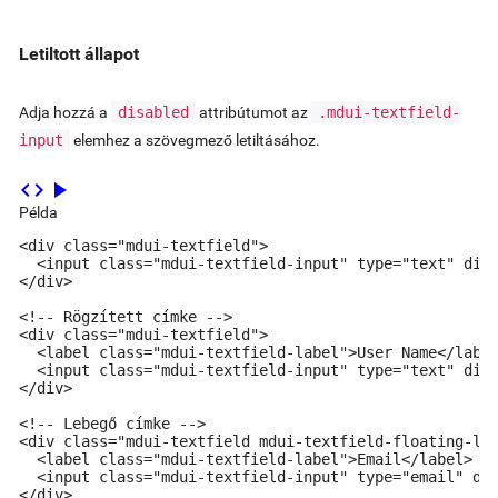
Letiltott állapot
Adja hozzá a
disabled
attribútumot az
.mdui-textfield-
input
elemhez a szövegmező letiltásához.
code
play_arrow
Példa
<div class="mdui-textfield">

  <input class="mdui-textfield-input" type="text" disa
</div>

<!-- Rögzített címke -->

<div class="mdui-textfield">

  <label class="mdui-textfield-label">User Name</label
  <input class="mdui-textfield-input" type="text" disa
</div>

<!-- Lebegő címke -->

<div class="mdui-textfield mdui-textfield-floating-lab
  <label class="mdui-textfield-label">Email</label>

  <input class="mdui-textfield-input" type="email" dis
</div>