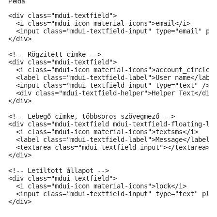
Példa
<div class="mdui-textfield">

  <i class="mdui-icon material-icons">email</i>

  <input class="mdui-textfield-input" type="email" pla
</div>

<!-- Rögzített címke -->

<div class="mdui-textfield">

  <i class="mdui-icon material-icons">account_circle</
  <label class="mdui-textfield-label">User name</label
  <input class="mdui-textfield-input" type="text" />

  <div class="mdui-textfield-helper">Helper Text</div>
</div>

<!-- Lebegő címke, többsoros szövegmező -->

<div class="mdui-textfield mdui-textfield-floating-lab
  <i class="mdui-icon material-icons">textsms</i>

  <label class="mdui-textfield-label">Message</label>

  <textarea class="mdui-textfield-input"></textarea>

</div>

<!-- Letiltott állapot -->

<div class="mdui-textfield">

  <i class="mdui-icon material-icons">lock</i>

  <input class="mdui-textfield-input" type="text" plac
</div>