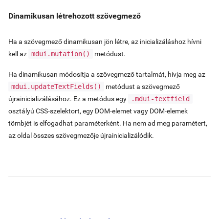
Dinamikusan létrehozott szövegmező
Ha a szövegmező dinamikusan jön létre, az inicializáláshoz hívni
kell az
mdui.mutation()
metódust.
Ha dinamikusan módosítja a szövegmező tartalmát, hívja meg az
mdui.updateTextFields()
metódust a szövegmező
újrainicializálásához. Ez a metódus egy
.mdui-textfield
osztályú CSS-szelektort, egy DOM-elemet vagy DOM-elemek
tömbjét is elfogadhat paraméterként. Ha nem ad meg paramétert,
az oldal összes szövegmezője újrainicializálódik.