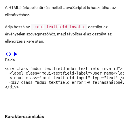
A HTML5 űrlapellenőrzés mellett JavaScriptet is használhat az
ellenőrzéshez.
Adja hozzá az
.mdui-textfield-invalid
osztályt az
érvénytelen szövegmezőhöz, majd távolítsa el az osztályt az
ellenőrzés sikere után.
code
play_arrow
Példa
<div class="mdui-textfield mdui-textfield-invalid">

  <label class="mdui-textfield-label">User name</label
  <input class="mdui-textfield-input" type="text" />

  <div class="mdui-textfield-error">A felhasználónév m
</div>
Karakterszámlálás