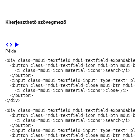
Kiterjeszthető szövegmező
code
play_arrow
Példa
<div class="mdui-textfield mdui-textfield-expandable">
  <button class="mdui-textfield-icon mdui-btn mdui-btn
    <i class="mdui-icon material-icons">search</i>

  </button>

  <input class="mdui-textfield-input" type="text" plac
  <button class="mdui-textfield-close mdui-btn mdui-bt
    <i class="mdui-icon material-icons">close</i>

  </button>

</div>

<div class="mdui-textfield mdui-textfield-expandable m
  <button class="mdui-textfield-icon mdui-btn mdui-btn
    <i class="mdui-icon material-icons">search</i>

  </button>

  <input class="mdui-textfield-input" type="text" plac
  <button class="mdui-textfield-close mdui-btn mdui-bt