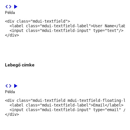
code
play_arrow
Példa
<div class="mdui-textfield">

  <label class="mdui-textfield-label">User Name</label
  <input class="mdui-textfield-input" type="text"/>

</div>
Lebegő címke
code
play_arrow
Példa
<div class="mdui-textfield mdui-textfield-floating-lab
  <label class="mdui-textfield-label">Email</label>

  <input class="mdui-textfield-input" type="email" />

</div>