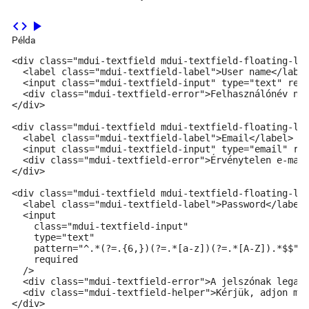
code
play_arrow
Példa
<div class="mdui-textfield mdui-textfield-floating-lab
  <label class="mdui-textfield-label">User name</label
  <input class="mdui-textfield-input" type="text" requ
  <div class="mdui-textfield-error">Felhasználónév nem
</div>

<div class="mdui-textfield mdui-textfield-floating-lab
  <label class="mdui-textfield-label">Email</label>

  <input class="mdui-textfield-input" type="email" req
  <div class="mdui-textfield-error">Érvénytelen e-mail
</div>

<div class="mdui-textfield mdui-textfield-floating-lab
  <label class="mdui-textfield-label">Password</label>
  <input

    class="mdui-textfield-input"

    type="text"

    pattern="^.*(?=.{6,})(?=.*[a-z])(?=.*[A-Z]).*$$"

    required

  />

  <div class="mdui-textfield-error">A jelszónak legalá
  <div class="mdui-textfield-helper">Kérjük, adjon meg
</div>