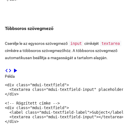
Többsoros szövegmező
Cserélje le az egysoros szövegmező
input
címkéjét
textarea
címkére a többsoros szövegmezőhöz. A többsoros szövegmező
automatikusan beállítja a magasságát a tartalom alapján.
code
play_arrow
Példa
<div class="mdui-textfield">

  <textarea class="mdui-textfield-input" placeholder="
</div>

<!-- Rögzített címke -->

<div class="mdui-textfield">

  <label class="mdui-textfield-label">Subject</label>

  <textarea class="mdui-textfield-input"></textarea>

</div>
