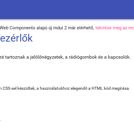
s Web Components alapú új mdui 2 már elérhető,
tekintse meg az md
vezérlők
zé tartoznak a jelölőnégyzetek, a rádiógombok és a kapcsolók.
án CSS-sel készültek, a használatukhoz elegendő a HTML kód megírása.
.