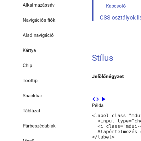
Alkalmazássáv
Kapcsoló
CSS osztályok li
Navigációs fiók
Alsó navigáció
Kártya
Stílus
Chip
Jelölőnégyzet
Tooltip
Snackbar
code
play_arrow
Példa
Táblázat
<label class="mdu
  <input type="ch
Párbeszédablak
  <i class="mdui-
  Alapértelmezés 
</label>

Menü