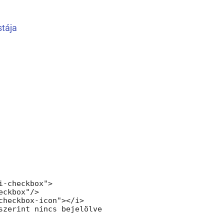
stája
i-checkbox">

eckbox"/>

checkbox-icon"></i>

szerint nincs bejelölve
