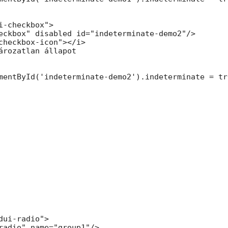
i-checkbox">

eckbox" disabled id="indeterminate-demo2"/>

checkbox-icon"></i>

ározatlan állapot

mentById('indeterminate-demo2').indeterminate = tru
dui-radio">

radio" name="group1"/>
