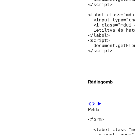
</script>

<label class="mdu
  <input type="ch
  <i class="mdui-
  Letiltva és hat
</label>

<script>

  document.getEle
</script>
Rádiógomb
code
play_arrow
Példa
<form>

  <label class="m
    <input type="