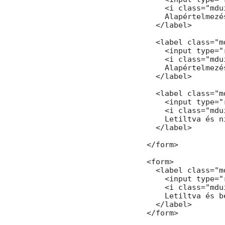
    <i class="mdu
    Alapértelmezé
  </label>

  <label class="m
    <input type="
    <i class="mdu
    Alapértelmezé
  </label>

  <label class="m
    <input type="
    <i class="mdu
    Letiltva és n
  </label>

</form>

<form>

  <label class="m
    <input type="
    <i class="mdu
    Letiltva és be
  </label>

</form>