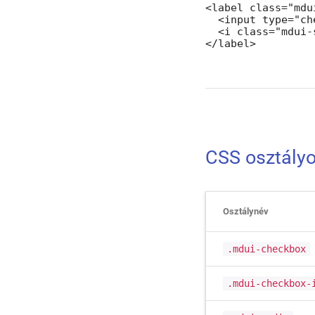
<label class="mdu
  <input type="ch
  <i class="mdui-
</label>
CSS osztályo
Osztálynév
.mdui-checkbox
.mdui-checkbox-