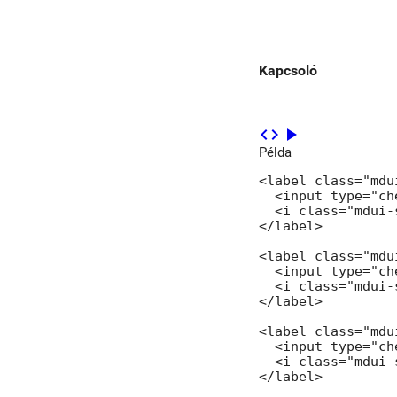
Kapcsoló
code
play_arrow
Példa
<label class="mdu
  <input type="ch
  <i class="mdui-
</label>

<label class="mdu
  <input type="ch
  <i class="mdui-
</label>

<label class="mdu
  <input type="ch
  <i class="mdui-
</label>
