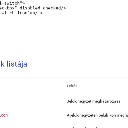
i-switch">

eckbox" disabled checked/>

switch-icon"></i>

k listája
Leírás
Jelölőnégyzet meghatározása.
icon
A jelölőnégyzeten belüli ikon meg