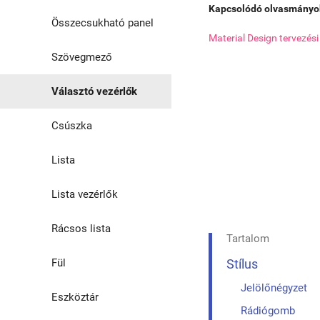
Kapcsolódó olvasmányo
Segédosztályok
Összecsukható panel
Material Design tervezés
Árnyék
Szövegmező
Választó vezérlők
Csúszka
Lista
Lista vezérlők
Rácsos lista
Tartalom
Fül
Stílus
Jelölőnégyzet
Eszköztár
Rádiógomb