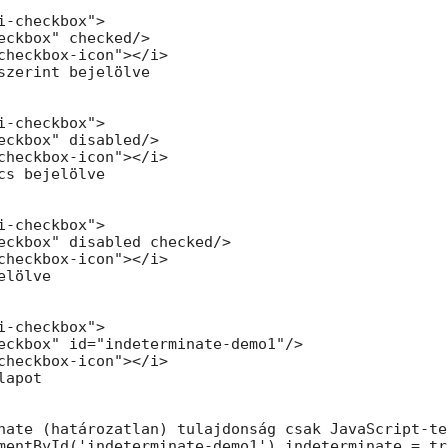
i-checkbox">

eckbox" checked/>

checkbox-icon"></i>

szerint bejelölve

i-checkbox">

eckbox" disabled/>

checkbox-icon"></i>

cs bejelölve

i-checkbox">

eckbox" disabled checked/>

checkbox-icon"></i>

lölve

i-checkbox">

eckbox" id="indeterminate-demo1"/>

checkbox-icon"></i>

apot

nate (határozatlan) tulajdonság csak JavaScript-te
mentById('indeterminate-demo1').indeterminate = tru