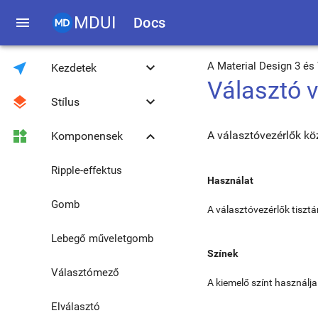
MDUI
menu
Docs
near_me
keyboard_arrow_down
A Material Design 3 é
Kezdetek
Választó 
layers
keyboard_arrow_down
Stílus
Bevezetés
widgets
keyboard_arrow_down
A választóvezérlők kö
Komponensek
Letöltés
Színek és témák
Kompatibilitás
Roboto betűtípus
Ripple-effektus
Használat
JavaScript eszköztár
Rácsos elrendezés
Gomb
A választóvezérlők tiszt
JavaScript globális
Tipográfia
Lebegő műveletgomb
metódusok
Színek
Frissítés 0.4.3-ról
Ikon
Választómező
1.0.0-ra
A kiemelő színt használja
Média
Elválasztó