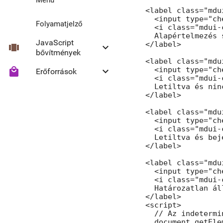
<label class="mdu
  <input type="ch
Folyamatjelző
  <i class="mdui-
  Alapértelmezés 
JavaScript
</label>

view_carousel
keyboard_arrow_down
bővítmények
<label class="mdu
  <input type="ch
local_mall
keyboard_arrow_down
Erőforrások
Collapse
  <i class="mdui-
  Letiltva és nin
</label>

Headroom
Material ikonok
<label class="mdu
  <input type="ch
  <i class="mdui-
  Letiltva és beje
</label>

<label class="mdu
  <input type="ch
  <i class="mdui-
  Határozatlan áll
</label>

<script>

  // Az indetermi
  document.getEle