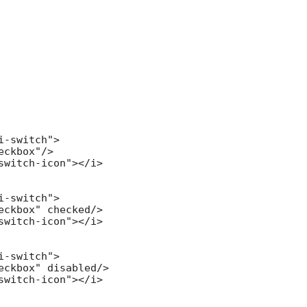
i-switch">

eckbox"/>

switch-icon"></i>

i-switch">

eckbox" checked/>

switch-icon"></i>

i-switch">

eckbox" disabled/>

switch-icon"></i>
