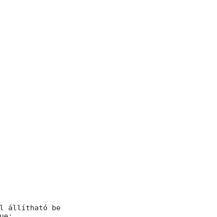
l állítható be

e;
