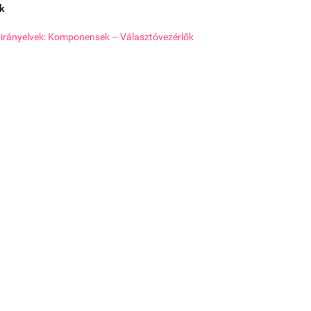
k
i irányelvek: Komponensek – Választóvezérlők