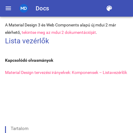
menu
Docs
color_lens
A Material Design 3 és Web Components alapú új mdui 2 már
elérhető,
tekintse meg az mdui 2 dokumentációját
.
Lista vezérlők
Kapcsolódó olvasmányok
Material Design tervezési irányelvek: Komponensek – Listavezérlők
Tartalom