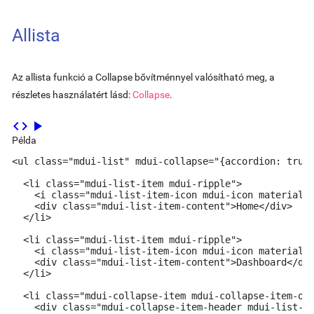
Allista
Az allista funkció a Collapse bővítménnyel valósítható meg, a
részletes használatért lásd:
Collapse
.
code
play_arrow
Példa
<ul class="mdui-list" mdui-collapse="{accordion: true}
  <li class="mdui-list-item mdui-ripple">

    <i class="mdui-list-item-icon mdui-icon material-i
    <div class="mdui-list-item-content">Home</div>

  </li>

  <li class="mdui-list-item mdui-ripple">

    <i class="mdui-list-item-icon mdui-icon material-i
    <div class="mdui-list-item-content">Dashboard</div
  </li>

  <li class="mdui-collapse-item mdui-collapse-item-ope
    <div class="mdui-collapse-item-header mdui-list-it