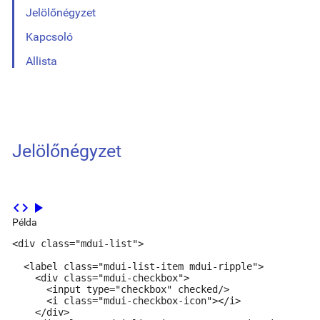
Jelölőnégyzet
Kapcsoló
Allista
Jelölőnégyzet
code
play_arrow
Példa
<div class="mdui-list">

  <label class="mdui-list-item mdui-ripple">

    <div class="mdui-checkbox">

      <input type="checkbox" checked/>

      <i class="mdui-checkbox-icon"></i>

    </div>
