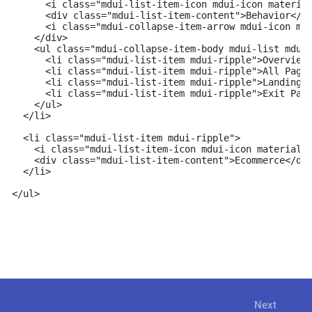
      <i class="mdui-list-item-icon mdui-icon material
      <div class="mdui-list-item-content">Behavior</di
      <i class="mdui-collapse-item-arrow mdui-icon mat
    </div>

    <ul class="mdui-collapse-item-body mdui-list mdui-
      <li class="mdui-list-item mdui-ripple">Overview<
      <li class="mdui-list-item mdui-ripple">All Pages
      <li class="mdui-list-item mdui-ripple">Landing P
      <li class="mdui-list-item mdui-ripple">Exit Page
    </ul>

  </li>

  <li class="mdui-list-item mdui-ripple">

    <i class="mdui-list-item-icon mdui-icon material-i
    <div class="mdui-list-item-content">Ecommerce</div
  </li>

</ul>
Next