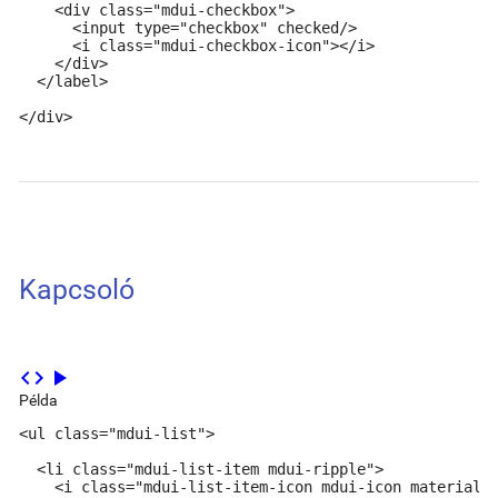
    <div class="mdui-checkbox">

      <input type="checkbox" checked/>

      <i class="mdui-checkbox-icon"></i>

    </div>

  </label>

</div>
Kapcsoló
code
play_arrow
Példa
<ul class="mdui-list">

  <li class="mdui-list-item mdui-ripple">

    <i class="mdui-list-item-icon mdui-icon material-i