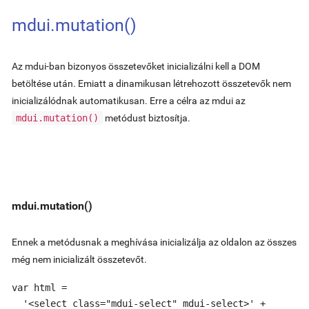
mdui.mutation()
Az mdui-ban bizonyos összetevőket inicializálni kell a DOM
betöltése után. Emiatt a dinamikusan létrehozott összetevők nem
inicializálódnak automatikusan. Erre a célra az mdui az
mdui.mutation()
metódust biztosítja.
mdui.mutation()
Ennek a metódusnak a meghívása inicializálja az oldalon az összes
még nem inicializált összetevőt.
var html =

  '<select class="mdui-select" mdui-select>' +
