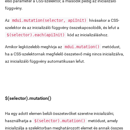
első paraméter a CSS-szelektor, a második pedig az inicializáló
függvény.
Az
mdui.mutation(selector, apiInit)
hívásakor a CSS-
szelektor és az inicializáló függvény összekapcsolódik, és lefut a
$(selector).each(apiInit)
kód az inicializáláshoz.
Amikor legközelebb meghívja az
mdui.mutation()
metódust,
ha a CSS-szelektornak megfelelő összetevő még nincs inicializálva,
az inicializáló függvény automatikusan lefut.
$(selector).mutation()
Ha egy adott elemen belüli összetevőket szeretne inicializálni,
használhatja a
$(selector).mutation()
metódust, amely
inicializálja a szelektorban meghatározott elemet és annak összes