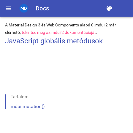
menu
Docs
color_lens
A Material Design 3 és Web Components alapú új mdui 2 már
elérhető,
tekintse meg az mdui 2 dokumentációját
.
JavaScript globális metódusok
Tartalom
mdui.mutation()