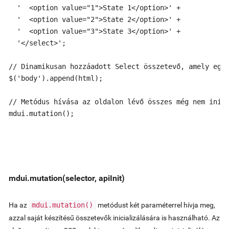
  '  <option value="1">State 1</option>' +

  '  <option value="2">State 2</option>' +

  '  <option value="3">State 3</option>' +

  '</select>';

// Dinamikusan hozzáadott Select összetevő, amely egye
$('body').append(html);

// Metódus hívása az oldalon lévő összes még nem inici
mdui.mutation();
mdui.mutation(selector, apiInit)
Ha az
mdui.mutation()
metódust két paraméterrel hívja meg,
azzal saját készítésű összetevők inicializálására is használható. Az