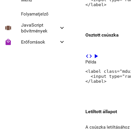
</label>
Folyamatjelző
JavaScript
view_carousel
keyboard_arrow_down
bővítmények
Osztott csúszka
local_mall
keyboard_arrow_down
Erőforrások
Collapse
code
play_arrow
Headroom
Material ikonok
Példa
<label class="mdu
  <input type="ra
</label>
Letiltott állapot
A csúszka letiltásához