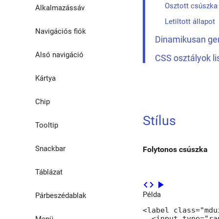
Osztott csúszka
Alkalmazássáv
Letiltott állapot
Navigációs fiók
Dinamikusan gen
Alsó navigáció
CSS osztályok li
Kártya
Chip
Stílus
Tooltip
Snackbar
Folytonos csúszka
Táblázat
code
play_arrow
Példa
Párbeszédablak
<label class="mdu
  <input type="ra
Menü