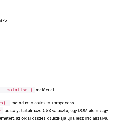
/>

ui.mutation()
metódust.
rs()
metódust a csúszka komponens
r
osztályt tartalmazó CSS-választó, egy DOM-elem vagy
ert, az oldal összes csúszkája újra lesz inicializálva.