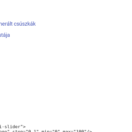
erált csúszkák
stája
i-slider">

nge" step="0.1" min="0" max="100"/>
