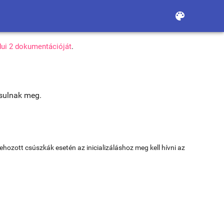
color_lens
ui 2 dokumentációját
.
ósulnak meg.
ozott csúszkák esetén az inicializáláshoz meg kell hívni az