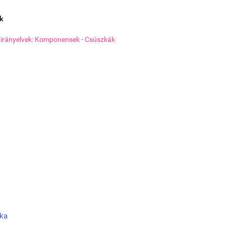
k
i irányelvek: Komponensek - Csúszkák
zka