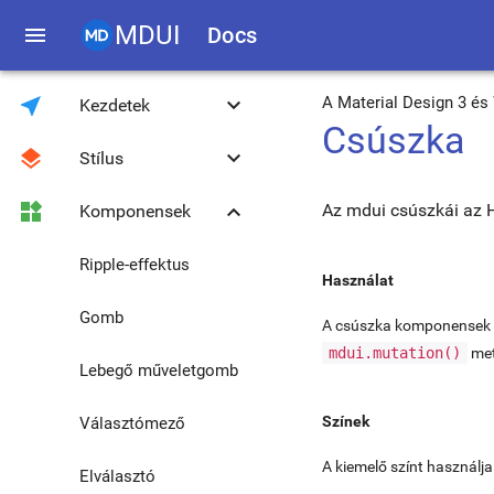
MDUI
menu
Docs
near_me
keyboard_arrow_down
A Material Design 3 é
Kezdetek
Csúszka
layers
keyboard_arrow_down
Stílus
Bevezetés
widgets
keyboard_arrow_down
Az mdui csúszkái a
Komponensek
Letöltés
Színek és témák
Kompatibilitás
Roboto betűtípus
Ripple-effektus
Használat
JavaScript eszköztár
Rácsos elrendezés
Gomb
A csúszka komponensek az
mdui.mutation()
met
JavaScript globális
Tipográfia
Lebegő műveletgomb
metódusok
Frissítés 0.4.3-ról
Színek
Ikon
Választómező
1.0.0-ra
A kiemelő színt használja
Média
Elválasztó