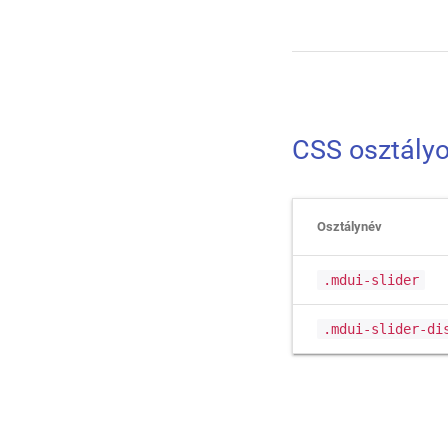
CSS osztályo
Osztálynév
.mdui-slider
.mdui-slider-di