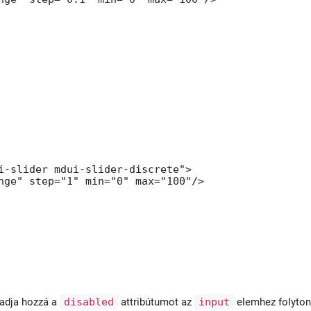
i-slider mdui-slider-discrete">

nge" step="1" min="0" max="100"/>

 adja hozzá a
disabled
attribútumot az
input
elemhez folyton