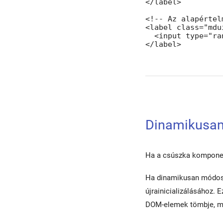
</label>

<!-- Az alapértel
<label class="mdu
  <input type="ra
</label>
Dinamikusan
Ha a csúszka komponens
Ha dinamikusan módosít
újrainicializálásához.
DOM-elemek tömbje, meg