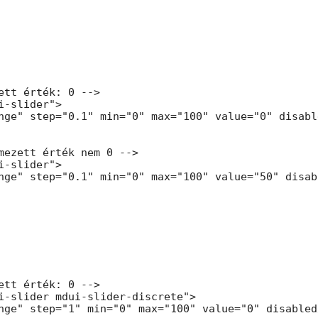
ett érték: 0 -->

i-slider">

nge" step="0.1" min="0" max="100" value="0" disable
mezett érték nem 0 -->

i-slider">

nge" step="0.1" min="0" max="100" value="50" disabl
ett érték: 0 -->

i-slider mdui-slider-discrete">

nge" step="1" min="0" max="100" value="0" disabled/