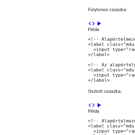
Folytonos csúszka:
code
play_arrow
Példa
<!-- Alapértelmez
<label class="mdu
  <input type="ra
</label>

<!-- Az alapértel
<label class="mdu
  <input type="ra
</label>
Osztott csúszka:
code
play_arrow
Példa
<!-- Alapértelmez
<label class="mdu
  <input type="ra