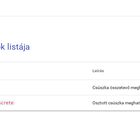
k listája
Leírás
Csúszka összetevő meg
screte
Osztott csúszka meghat