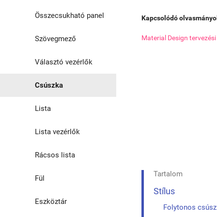
Segédosztályok
Összecsukható panel
Kapcsolódó olvasmányo
Material Design tervezés
Árnyék
Szövegmező
Választó vezérlők
Csúszka
Lista
Lista vezérlők
Rácsos lista
Tartalom
Fül
Stílus
Eszköztár
Folytonos csús