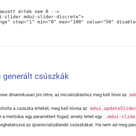
mezett érték nem 0 -->

i-slider mdui-slider-discrete">

nge" step="1" min="0" max="100" value="50" disabled
 generált csúszkák
e dinamikusan jön létre, az inicializáláshoz meg kell hívni az
md
otta a csúszka értékét, meg kell hívnia az
mdui.updateSlide
 Ez a metódus egy paramétert fogad, amely lehet egy
.mdui-slide
határozva az újrainicializálandó csúszkákat. Ha nem ad meg paramét