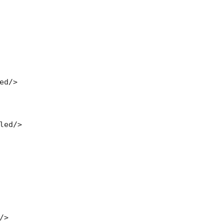
d/>

ed/>

>
