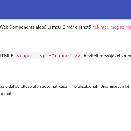
s Web Components alapú új mdui 2 már elérhető,
tekintse meg az md
z HTML5
<input type="range" />
beviteli mezőjével val
 oldal betöltése után automatikusan inicializálódnak. Dinamikusan létreh
ódust.
.