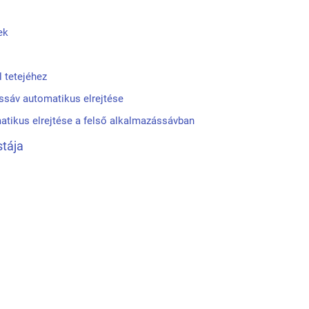
ek
l tetejéhez
ssáv automatikus elrejtése
atikus elrejtése a felső alkalmazássávban
stája