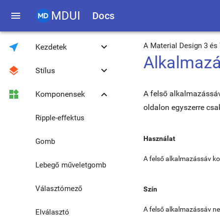
MDUI
menu
Docs
near_me
keyboard_arrow_down
A Material Design 3 é
Kezdetek
Alkalmaz
layers
keyboard_arrow_down
Stílus
Bevezetés
widgets
keyboard_arrow_down
A felső alkalmazássáv
Komponensek
Letöltés
Színek és témák
oldalon egyszerre csa
Kompatibilitás
Roboto betűtípus
Ripple-effektus
Használat
JavaScript eszköztár
Rácsos elrendezés
Gomb
A felső alkalmazássáv ko
JavaScript globális
Tipográfia
Lebegő műveletgomb
metódusok
Frissítés 0.4.3-ról
Ikon
Választómező
Szín
1.0.0-ra
A felső alkalmazássáv nem
Média
Elválasztó