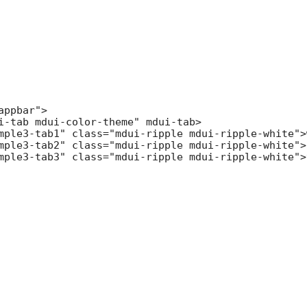
ppbar">

i-tab mdui-color-theme" mdui-tab>

mple3-tab1" class="mdui-ripple mdui-ripple-white">w
mple3-tab2" class="mdui-ripple mdui-ripple-white">
mple3-tab3" class="mdui-ripple mdui-ripple-white">