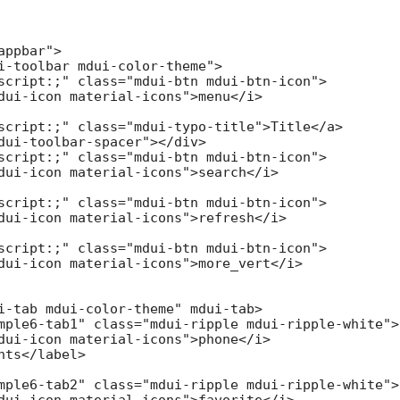
ppbar">

i-toolbar mdui-color-theme">

script:;" class="mdui-btn mdui-btn-icon">

dui-icon material-icons">menu</i>

script:;" class="mdui-typo-title">Title</a>

dui-toolbar-spacer"></div>

script:;" class="mdui-btn mdui-btn-icon">

dui-icon material-icons">search</i>

script:;" class="mdui-btn mdui-btn-icon">

dui-icon material-icons">refresh</i>

script:;" class="mdui-btn mdui-btn-icon">

dui-icon material-icons">more_vert</i>

i-tab mdui-color-theme" mdui-tab>

mple6-tab1" class="mdui-ripple mdui-ripple-white">

dui-icon material-icons">phone</i>

nts</label>

mple6-tab2" class="mdui-ripple mdui-ripple-white">

dui-icon material-icons">favorite</i>
