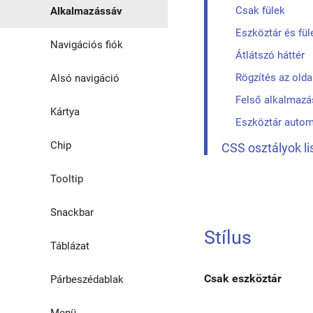
Csak fülek
Alkalmazássáv
Eszköztár és fül
Navigációs fiók
Átlátszó háttér
Rögzítés az olda
Alsó navigáció
Felső alkalmazá
Kártya
Eszköztár autom
Chip
CSS osztályok li
Tooltip
Snackbar
Stílus
Táblázat
Csak eszköztár
Párbeszédablak
Menü