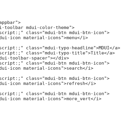
ppbar">

i-toolbar mdui-color-theme">

script:;" class="mdui-btn mdui-btn-icon">

dui-icon material-icons">menu</i>

script:;" class="mdui-typo-headline">MDUI</a>

script:;" class="mdui-typo-title">Title</a>

dui-toolbar-spacer"></div>

script:;" class="mdui-btn mdui-btn-icon">

dui-icon material-icons">search</i>

script:;" class="mdui-btn mdui-btn-icon">

dui-icon material-icons">refresh</i>

script:;" class="mdui-btn mdui-btn-icon">

dui-icon material-icons">more_vert</i>
