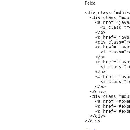
Példa
<div class="mdui-a
  <div class="mdu
    <a href="java
      <i class="m
    </a>

    <a href="java
    <div class="m
    <a href="java
      <i class="m
    </a>

    <a href="java
      <i class="m
    </a>

    <a href="java
      <i class="m
    </a>

  </div>

  <div class="mdu
    <a href="#exa
    <a href="#exa
    <a href="#exa
  </div>

</div>