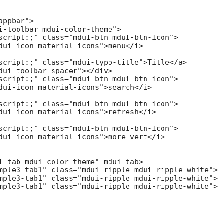
ppbar">

i-toolbar mdui-color-theme">

script:;" class="mdui-btn mdui-btn-icon">

dui-icon material-icons">menu</i>

script:;" class="mdui-typo-title">Title</a>

dui-toolbar-spacer"></div>

script:;" class="mdui-btn mdui-btn-icon">

dui-icon material-icons">search</i>

script:;" class="mdui-btn mdui-btn-icon">

dui-icon material-icons">refresh</i>

script:;" class="mdui-btn mdui-btn-icon">

dui-icon material-icons">more_vert</i>

i-tab mdui-color-theme" mdui-tab>

mple3-tab1" class="mdui-ripple mdui-ripple-white">w
mple3-tab1" class="mdui-ripple mdui-ripple-white">
mple3-tab1" class="mdui-ripple mdui-ripple-white">