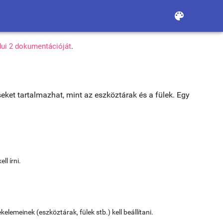
color_lens
ui 2 dokumentációját
.
eket tartalmazhat, mint az eszköztárak és a fülek. Egy
l írni.
lemeinek (eszköztárak, fülek stb.) kell beállítani.