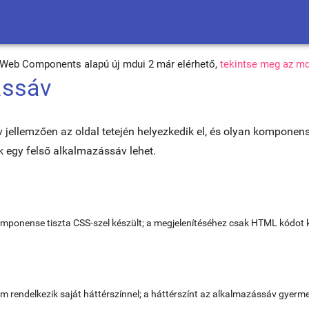
s Web Components alapú új mdui 2 már elérhető,
tekintse meg az md
ássáv
 jellemzően az oldal tetején helyezkedik el, és olyan komponens
k egy felső alkalmazássáv lehet.
mponense tiszta CSS-szel készült; a megjelenítéséhez csak HTML kódot kel
 rendelkezik saját háttérszínnel; a háttérszínt az alkalmazássáv gyermeke