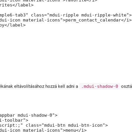
rites</label>

mple6-tab3" class="mdui-ripple mdui-ripple-white">

dui-icon material-icons">perm_contact_calendar</i>

by</label>

kának eltávolításához hozzá kell adni a
.mdui-shadow-0
osztál
appbar mdui-shadow-0">

i-toolbar">

script:;" class="mdui-btn mdui-btn-icon">

dui-icon material-icons">menu</i>
