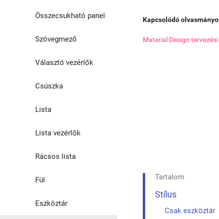
Segédosztályok
Összecsukható panel
Kapcsolódó olvasmányo
Árnyék
Szövegmező
Material Design tervezési
Választó vezérlők
Csúszka
Lista
Lista vezérlők
Rácsos lista
Tartalom
Fül
Stílus
Eszköztár
Csak eszköztár